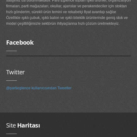
satışımız da bulunmaktadır. Parti Eğlence toptan ışıklı ürünler, organizasyon
ışıklı tabanca
firmaları, parti mağazaları, okullar, ajanslar ve perakendeciler için stoktan
hızlı gönderim, sürekli ürün temini ve rekabetçi fiyat avantajı sağlar.
Işıklı Taçlar
Özellikle ışıklı çubuk, ışıklı balon ve ışıklı bileklik ürünlerinde geniş stok ve
model çeşitliliğimizle sektörün ihtiyaçlarına hızlı çözüm üretmekteyiz.
ışıklı tef
kullan at yağmurluk toptan
Facebook
PARTİ ÜRÜNLERİ
arı kanadı
Twitter
Kapı Duvar Süsleri
@partieglence kullanıcısından Tweetler
Parti Balonları
Parti Bardakları
Parti Fenerleri
Parti Gözlükleri
Site
Haritası
Parti Kanatları