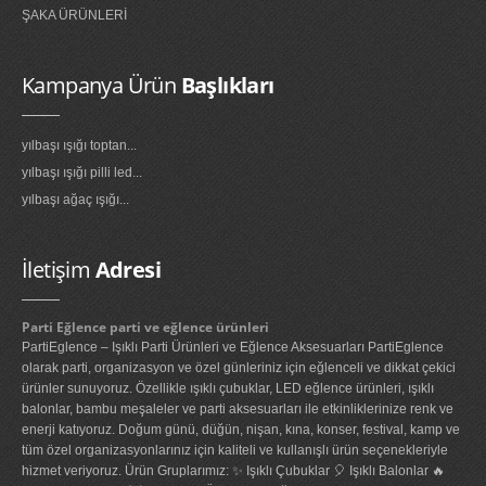
ŞAKA ÜRÜNLERİ
glow gözlük
glow kolye
Kampanya Ürün
Başlıkları
glow taç
yılbaşı ışığı toptan...
MASKELER & KOSTÜMLER
yılbaşı ışığı pilli led...
yılbaşı ağaç ışığı...
Kostümler
Maskeler
İletişim
Adresi
Şapkalar
Parti Eğlence parti ve eğlence ürünleri
HEDİYELİK ÜRÜNLER
PartiEglence – Işıklı Parti Ürünleri ve Eğlence Aksesuarları PartiEglence
olarak parti, organizasyon ve özel günleriniz için eğlenceli ve dikkat çekici
Diğer Hediyelik Ürünler
ürünler sunuyoruz. Özellikle ışıklı çubuklar, LED eğlence ürünleri, ışıklı
balonlar, bambu meşaleler ve parti aksesuarları ile etkinliklerinize renk ve
Hediye Kutuları
enerji katıyoruz. Doğum günü, düğün, nişan, kına, konser, festival, kamp ve
tüm özel organizasyonlarınız için kaliteli ve kullanışlı ürün seçenekleriyle
Hediye Torbaları
hizmet veriyoruz. Ürün Gruplarımız: ✨ Işıklı Çubuklar 🎈 Işıklı Balonlar 🔥