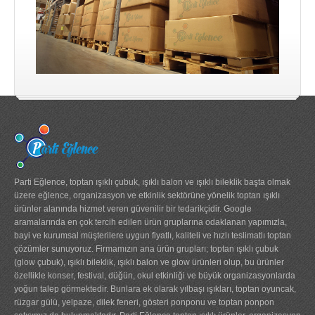
Işıklı Balonlar
ışıklı bileklik
ışıklı bileklikler
ışıklı çubuk toptan
Işıklı Çubuklar
ışıklı dekor & promosyon ürünler
ışıklı gözlükler
Parti Eğlence, toptan ışıklı çubuk, ışıklı balon ve ışıklı bileklik başta olmak
üzere eğlence, organizasyon ve etkinlik sektörüne yönelik toptan ışıklı
ışıklı kılıç
ürünler alanında hizmet veren güvenilir bir tedarikçidir. Google
aramalarında en çok tercih edilen ürün gruplarına odaklanan yapımızla,
Işıklı Kirpi Yoyo & Toplar
bayi ve kurumsal müşterilere uygun fiyatlı, kaliteli ve hızlı teslimatlı toptan
çözümler sunuyoruz. Firmamızın ana ürün grupları; toptan ışıklı çubuk
ışıklı kravat
(glow çubuk), ışıklı bileklik, ışıklı balon ve glow ürünleri olup, bu ürünler
özellikle konser, festival, düğün, okul etkinliği ve büyük organizasyonlarda
ışıklı pervane
yoğun talep görmektedir. Bunlara ek olarak yılbaşı ışıkları, toptan oyuncak,
rüzgar gülü, yelpaze, dilek feneri, gösteri ponponu ve toptan ponpon
ışıklı sapan