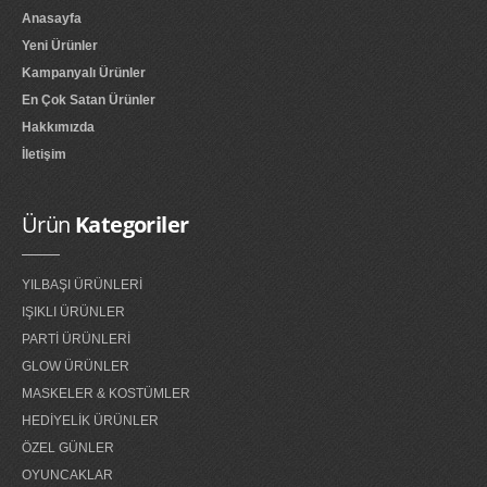
Anasayfa
Parti Kürdanları
Yeni Ürünler
Parti Mumları
Kampanyalı Ürünler
En Çok Satan Ürünler
Parti Tabakları
Hakkımızda
Parti Taçları
İletişim
Peçeteler
Ürün
Kategoriler
pon pon ponpon gösteri ponponu
uğur böceği kanadı
YILBAŞI ÜRÜNLERİ
IŞIKLI ÜRÜNLER
GLOW ÜRÜNLER
PARTİ ÜRÜNLERİ
glow bardak
GLOW ÜRÜNLER
MASKELER & KOSTÜMLER
glow bileklik
HEDİYELİK ÜRÜNLER
glow buz
ÖZEL GÜNLER
glow çubuk
OYUNCAKLAR