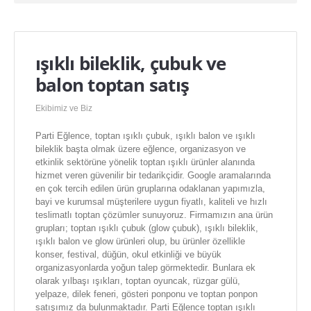
noel ışığı
Yılbaşı Ağacı Süsleri
ışıklı bileklik, çubuk ve
yılbaşı ağacı toptan
balon toptan satış
Yılbaşı Ağaçları
Yılbaşı Aksesuarları
Ekibimiz ve Biz
yılbaşı balonu
Parti Eğlence, toptan ışıklı çubuk, ışıklı balon ve ışıklı
bileklik başta olmak üzere eğlence, organizasyon ve
yılbaşı çorapları & çuvalı
etkinlik sektörüne yönelik toptan ışıklı ürünler alanında
hizmet veren güvenilir bir tedarikçidir. Google aramalarında
yılbaşı dekor süsleri
en çok tercih edilen ürün gruplarına odaklanan yapımızla,
bayi ve kurumsal müşterilere uygun fiyatlı, kaliteli ve hızlı
Yılbaşı Gözlükleri
teslimatlı toptan çözümler sunuyoruz. Firmamızın ana ürün
grupları; toptan ışıklı çubuk (glow çubuk), ışıklı bileklik,
yılbaşı hediyelik eşyalar
ışıklı balon ve glow ürünleri olup, bu ürünler özellikle
konser, festival, düğün, okul etkinliği ve büyük
yılbaşı ışığı
organizasyonlarda yoğun talep görmektedir. Bunlara ek
olarak yılbaşı ışıkları, toptan oyuncak, rüzgar gülü,
Yılbaşı Işıkları
yelpaze, dilek feneri, gösteri ponponu ve toptan ponpon
satışımız da bulunmaktadır. Parti Eğlence toptan ışıklı
yılbaşı kar tanesi