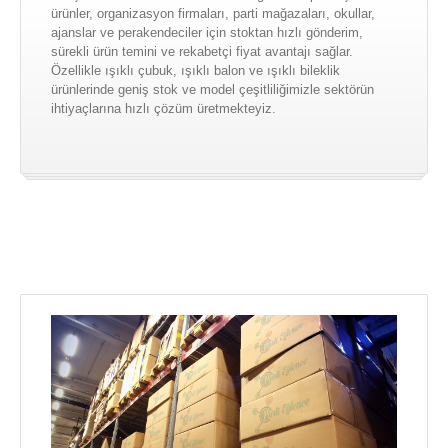
ürünler, organizasyon firmaları, parti mağazaları, okullar,
yılbaşı kardan adamlar
ajanslar ve perakendeciler için stoktan hızlı gönderim,
sürekli ürün temini ve rekabetçi fiyat avantajı sağlar.
Yılbaşı Kostümleri
Özellikle ışıklı çubuk, ışıklı balon ve ışıklı bileklik
ürünlerinde geniş stok ve model çeşitliliğimizle sektörün
Yılbaşı Maskeleri
ihtiyaçlarına hızlı çözüm üretmekteyiz.
yılbaşı sulu kar küresi
Yılbaşı Şapkaları
Yılbaşı Taçları
yılbaşı topu
IŞIKLI ÜRÜNLER
bambu meşale toptan
gösteri ponponu
ışıklı bağcık
ışıklı balon toptan