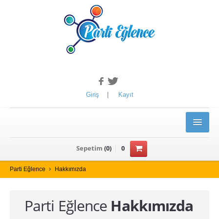
Giriş
|
Kayıt
ANASAYFA
Sepetim
(
0
)
0
ÜRÜNLER
Parti Eğlence
Hakkımızda
YILBAŞI ÜRÜNLERİ
Parti Eğlence
Hakkımızda
Kotyon Set