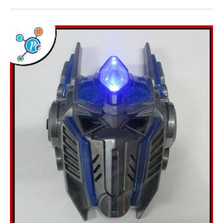
toptan yağmurluk
ÖZEL GÜNLER
Doğum Günü
Sevgililer Günü
OYUNCAKLAR
ÇOCUK HAVUZU ŞİŞME ÇOCUK HAVUZU
SQUİSHY TOPTAN SUKUŞİ
ŞAKA ÜRÜNLERİ
KAMPANYALAR
YENİ ÜRÜNLER