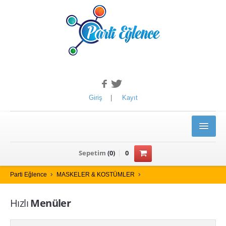
Giriş
|
Kayıt
ANASAYFA
Sepetim
(
0
)
0
ÜRÜNLER
Parti Eğlence
MASKELER & KOSTÜMLER
YILBAŞI ÜRÜNLERİ
Hızlı
Menüler
Kotyon Set