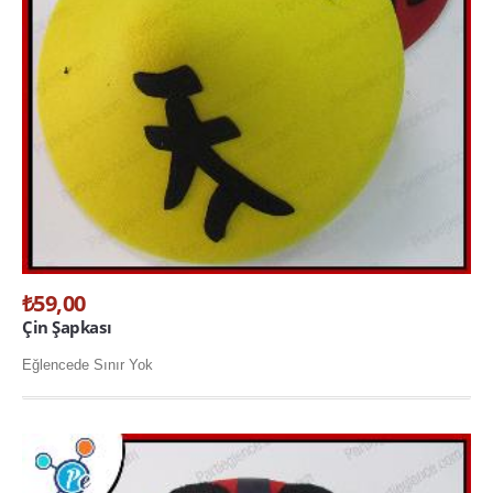
Parti Kürdanları
Parti Mumları
Parti Tabakları
Parti Taçları
Peçeteler
pon pon ponpon gösteri ponponu
uğur böceği kanadı
₺59,00
GLOW ÜRÜNLER
Çin Şapkası
glow bardak
Eğlencede Sınır Yok
glow bileklik
glow buz
glow çubuk