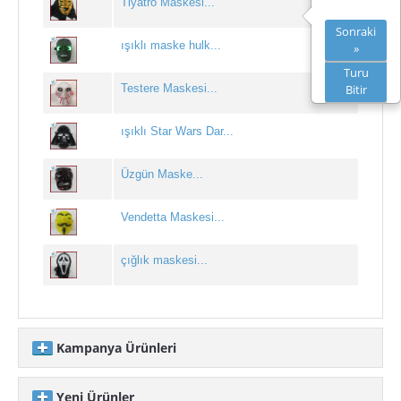
Tiyatro Maskesi...
yılbaşı kardan adamlar
Sonraki
ışıklı maske hulk...
»
Yılbaşı Kostümleri
Turu
Testere Maskesi...
Bitir
Yılbaşı Maskeleri
yılbaşı sulu kar küresi
ışıklı Star Wars Dar...
Yılbaşı Şapkaları
Üzgün Maske...
Yılbaşı Taçları
Vendetta Maskesi...
yılbaşı topu
çığlık maskesi...
IŞIKLI ÜRÜNLER
bambu meşale toptan
gösteri ponponu
Kampanya Ürünleri
ışıklı bağcık
Yeni Ürünler
yılbaşı ağaç ışığı...
ışıklı balon toptan