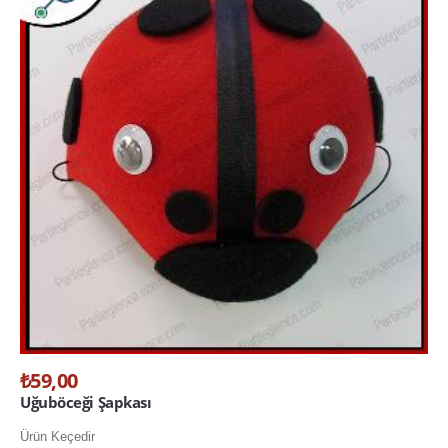
glow gözlük
glow kolye
glow taç
MASKELER & KOSTÜMLER
Kostümler
Maskeler
Şapkalar
HEDİYELİK ÜRÜNLER
Diğer Hediyelik Ürünler
₺59,00
Hediye Kutuları
Uğuböceği Şapkası
Hediye Torbaları
Ürün Keçedir