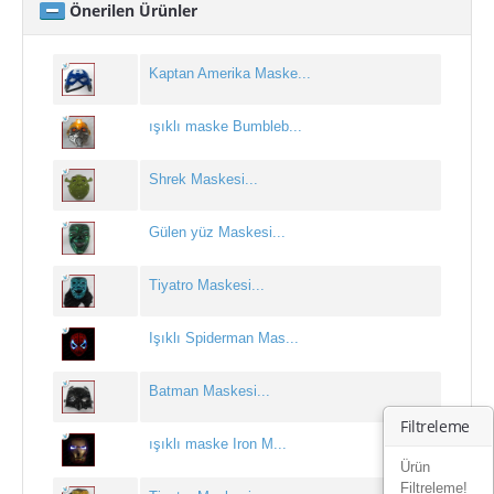
Önerilen Ürünler
noel ışığı
Yılbaşı Ağacı Süsleri
Kaptan Amerika Maske...
yılbaşı ağacı toptan
ışıklı maske Bumbleb...
Yılbaşı Ağaçları
Yılbaşı Aksesuarları
Shrek Maskesi...
yılbaşı balonu
Gülen yüz Maskesi...
yılbaşı çorapları & çuvalı
Tiyatro Maskesi...
yılbaşı dekor süsleri
Yılbaşı Gözlükleri
Işıklı Spiderman Mas...
yılbaşı hediyelik eşyalar
Batman Maskesi...
yılbaşı ışığı
Filtreleme
ışıklı maske Iron M...
Yılbaşı Işıkları
Ürün
Filtreleme!
yılbaşı kar tanesi