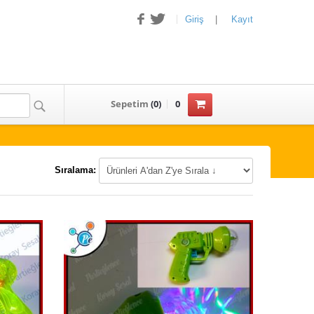
Giriş
|
Kayıt
Sepetim
(
0
)
0
Sıralama: