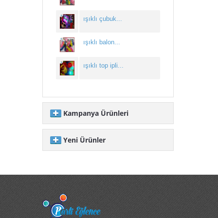
ışıklı çubuk...
ışıklı balon...
ışıklı top ipli...
Kampanya Ürünleri
Yeni Ürünler
yılbaşı ağaç ışığı...
yılbaşı ışığı pilli ...
90 cm yılbaşı ağacı ...
yılbaşı ışığı toptan...
ışıklı balon...
60 süs yılbaşı ağacı...