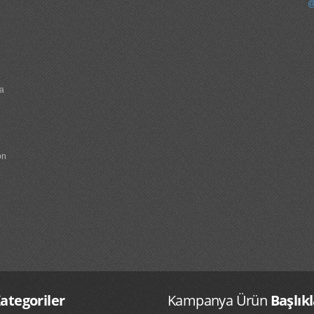
@
na
on
ategoriler
Kampanya Ürün
Başlıkl