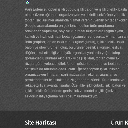
ışıklı bileklik...
Parti Eğlence, toptan ışıklı çubuk, ışıklı balon ve ışıklı bileklik başta
olmak üzere eğlence, organizasyon ve etkinlik sektörüne yönelik
toptan ışıklı ürünler alanında hizmet veren güvenilir bir tedarikçidir.
STOK YOK...
Google aramalarında en çok tercih edilen ürün gruplarına
odaklanan yapımızla, bayi ve kurumsal müşterilere uygun fiyatlı,
ışıklı taç hippi par...
kaliteli ve hızlı teslimatlı toptan çözümler sunuyoruz. Firmamızın a
ürün grupları; toptan ışıklı çubuk (glow çubuk), ışıklı bileklik, ışıklı
glow çubuk gözlük...
balon ve glow ürünleri olup, bu ürünler özellikle konser, festival,
düğün, okul etkinliği ve büyük organizasyonlarda yoğun talep
görmektedir. Bunlara ek olarak yılbaşı ışıkları, toptan oyuncak,
ışıklı taç hippi...
rüzgar gülü, yelpaze, dilek feneri, gösteri ponponu ve toptan ponp
satışımız da bulunmaktadır. Parti Eğlence toptan ışıklı ürünler,
ışıklı tef...
organizasyon firmaları, parti mağazaları, okullar, ajanslar ve
perakendeciler için stoktan hızlı gönderim, sürekli ürün temini ve
rekabetçi fiyat avantajı sağlar. Özellikle ışıklı çubuk, ışıklı balon ve
glow bileklik çubuk ...
ışıklı bileklik ürünlerinde geniş stok ve model çeşitliliğimizle
sektörün ihtiyaçlarına hızlı çözüm üretmekteyiz.
ŞAKA İP SPREYİ ŞAKA
...
ışıklı gözlük...
Site
Haritası
Ürün
K
şeytan boynuzu...