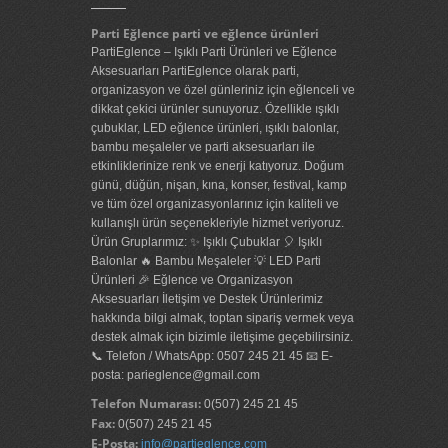
Parti Eğlence parti ve eğlence ürünleri
PartiEglence – Işıklı Parti Ürünleri ve Eğlence
Aksesuarları PartiEglence olarak parti,
organizasyon ve özel günleriniz için eğlenceli ve
dikkat çekici ürünler sunuyoruz. Özellikle ışıklı
çubuklar, LED eğlence ürünleri, ışıklı balonlar,
bambu meşaleler ve parti aksesuarları ile
etkinliklerinize renk ve enerji katıyoruz. Doğum
günü, düğün, nişan, kına, konser, festival, kamp
ve tüm özel organizasyonlarınız için kaliteli ve
kullanışlı ürün seçenekleriyle hizmet veriyoruz.
Ürün Gruplarımız: ✨ Işıklı Çubuklar 🎈 Işıklı
Balonlar 🔥 Bambu Meşaleler 💡 LED Parti
Ürünleri 🎉 Eğlence ve Organizasyon
Aksesuarları İletişim ve Destek Ürünlerimiz
hakkında bilgi almak, toptan sipariş vermek veya
destek almak için bizimle iletişime geçebilirsiniz.
📞 Telefon / WhatsApp: 0507 245 21 45 📧 E-
posta: parieglence@gmail.com
Telefon Numarası:
0(507) 245 21 45
Fax:
0(507) 245 21 45
E-Posta:
info@partieglence.com