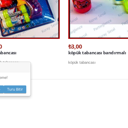
0
₺3,00
abancası
köpük tabancası bandırmalı
ük tabancası
köpük tabancası
leme!
»
Turu Bitir
1
...