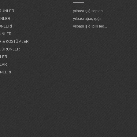
ÜRÜNLERİ
yılbaşı ışığı toptan...
RÜNLER
yılbaşı ağaç ışığı...
ÜNLERİ
yılbaşı ışığı pilli led...
ÜNLER
R & KOSTÜMLER
K ÜRÜNLER
NLER
LAR
NLERİ