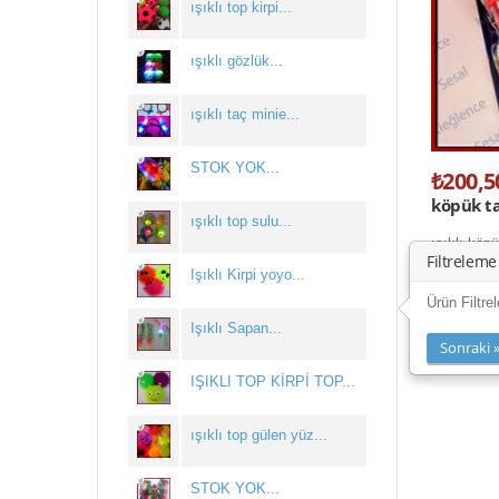
ışıklı top kirpi...
ışıklı gözlük...
ışıklı taç minie...
STOK YOK...
₺200,5
köpük t
ışıklı top sulu...
ışıklı köp
Filtreleme
Işıklı Kirpi yoyo...
Ürün Filtre
Işıklı Sapan...
Sonraki 
IŞIKLI TOP KİRPİ TOP...
ışıklı top gülen yüz...
STOK YOK...