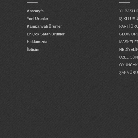
Anasayfa
YILBAŞI 
ışıklı taç kalp...
Yeni Ürünler
IŞIKLI Ü
Kampanyalı Ürünler
PARTİ ÜR
yılbaşı ışığı...
En Çok Satan Ürünler
GLOW ÜR
Hakkımızda
MASKELE
İletişim
HEDİYELİ
ÖZEL GÜ
OYUNCAK
ŞAKA ÜRÜ