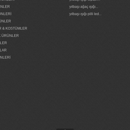
RÜNLER
yılbaşı ağaç ışığı...
ÜNLERİ
yılbaşı ışığı pilli led...
ÜNLER
R & KOSTÜMLER
K ÜRÜNLER
NLER
LAR
NLERİ