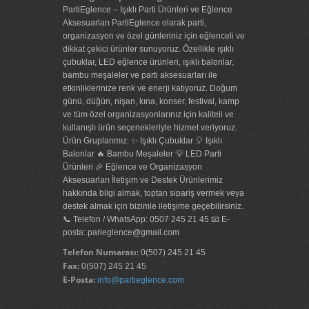
PartiEglence – Işıklı Parti Ürünleri ve Eğlence
Aksesuarları PartiEglence olarak parti,
organizasyon ve özel günleriniz için eğlenceli ve
dikkat çekici ürünler sunuyoruz. Özellikle ışıklı
çubuklar, LED eğlence ürünleri, ışıklı balonlar,
bambu meşaleler ve parti aksesuarları ile
etkinliklerinize renk ve enerji katıyoruz. Doğum
günü, düğün, nişan, kına, konser, festival, kamp
ve tüm özel organizasyonlarınız için kaliteli ve
kullanışlı ürün seçenekleriyle hizmet veriyoruz.
Ürün Gruplarımız: ✨ Işıklı Çubuklar 🎈 Işıklı
Balonlar 🔥 Bambu Meşaleler 💡 LED Parti
Ürünleri 🎉 Eğlence ve Organizasyon
Aksesuarları İletişim ve Destek Ürünlerimiz
hakkında bilgi almak, toptan sipariş vermek veya
destek almak için bizimle iletişime geçebilirsiniz.
📞 Telefon / WhatsApp: 0507 245 21 45 📧 E-
posta: parieglence@gmail.com
Telefon Numarası:
0(507) 245 21 45
Fax:
0(507) 245 21 45
E-Posta:
info@partieglence.com