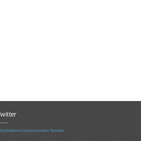
witter
partieglence kullanıcısından Tweetler