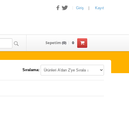
Giriş
|
Kayıt
Sepetim
(
0
)
0
Sıralama: