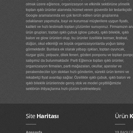
olmak üzere eğlence, organizasyon ve etkinlik sektörüne yönelik
toptan ışıklı ürünler alanında hizmet veren güvenilir bir tedarikçidir.
60 süs yılbaşı ağacı...
Google aramalarında en çok tercih edilen ürün gruplarına
odaklanan yapımızla, bayi ve kurumsal müşterilere uygun fiyatlı,
yılbaşı ışığı...
kaliteli ve hızlı teslimatlı toptan çözümler sunuyoruz. Firmamızın a
ürün grupları; toptan ışıklı çubuk (glow çubuk), ışıklı bileklik, ışıklı
ışıklı bileklik...
balon ve glow ürünleri olup, bu ürünler özellikle konser, festival,
düğün, okul etkinliği ve büyük organizasyonlarda yoğun talep
görmektedir. Bunlara ek olarak yılbaşı ışıkları, toptan oyuncak,
STOK YOK...
rüzgar gülü, yelpaze, dilek feneri, gösteri ponponu ve toptan ponp
satışımız da bulunmaktadır. Parti Eğlence toptan ışıklı ürünler,
ışıklı balon...
organizasyon firmaları, parti mağazaları, okullar, ajanslar ve
perakendeciler için stoktan hızlı gönderim, sürekli ürün temini ve
rekabetçi fiyat avantajı sağlar. Özellikle ışıklı çubuk, ışıklı balon ve
glow çubuk gözlük...
ışıklı bileklik ürünlerinde geniş stok ve model çeşitliliğimizle
sektörün ihtiyaçlarına hızlı çözüm üretmekteyiz.
90 cm yılbaşı ağacı ...
ışıklı gözlük...
Site
Haritası
Ürün
K
ışıklı taç hippi par...
ışıklı taç kalp...
Anasayfa
YILBAŞI 