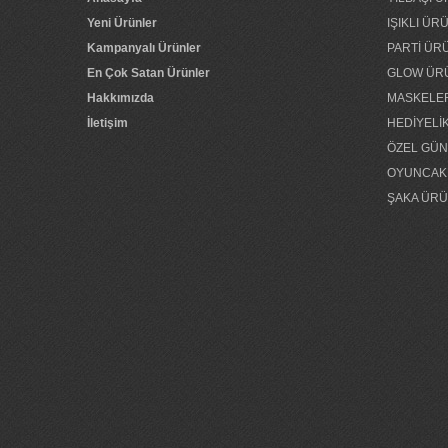
Yeni Ürünler
IŞIKLI Ü
ŞAKA İP SPREYİ ŞAKA
Kampanyalı Ürünler
PARTİ ÜR
...
En Çok Satan Ürünler
GLOW ÜR
Hakkımızda
MASKELE
İletişim
HEDİYELİ
ÖZEL GÜ
OYUNCAK
ŞAKA ÜRÜ