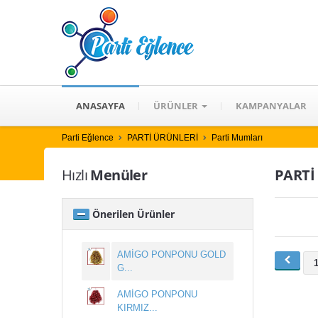
ANASAYFA
ÜRÜNLER
KAMPANYALAR
Parti Eğlence
PARTİ ÜRÜNLERİ
Parti Mumları
Hızlı
Menüler
PARTİ 
Önerilen Ürünler
AMİGO PONPONU GOLD
G...
AMİGO PONPONU
KIRMIZ...