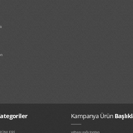
na
on
ategoriler
Kampanya Ürün
Başlıkl
ÜRÜNLERİ
yılbaşı ışığı toptan...