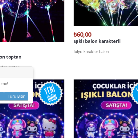
₺60,00
ışıklı balon karakterli
folyo karakter balon
alon toptan
balon toptan
leme!
»
Turu Bitir