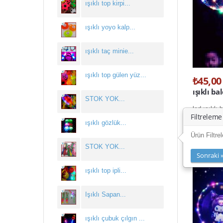
ışıklı top kirpi...
ışıklı yoyo kalp...
ışıklı taç minie...
ışıklı top gülen yüz...
₺45,00
ışıklı b
STOK YOK...
led ışıklı 
Filtreleme
ışıklı gözlük...
Ürün Filtre
STOK YOK...
Sonraki 
ışıklı top ipli...
Işıklı Sapan...
ışıklı çubuk çılgın ...