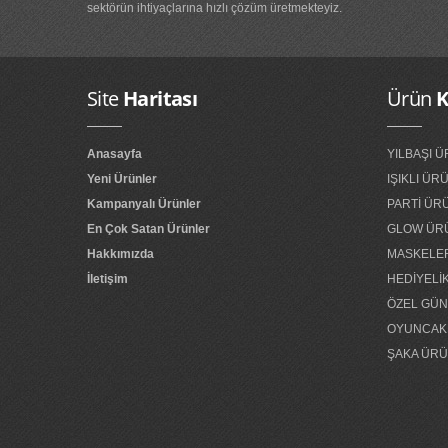
sektörün ihtiyaçlarına hızlı çözüm üretmekteyiz.
ışıklı tef...
yılbaşı ışığı...
Site
Haritası
Ürün
K
Anasayfa
YILBAŞI 
Yeni Ürünler
IŞIKLI Ü
Kampanyalı Ürünler
PARTİ ÜR
En Çok Satan Ürünler
GLOW ÜR
Hakkımızda
MASKELE
İletişim
HEDİYELİ
ÖZEL GÜ
OYUNCAK
ŞAKA ÜRÜ