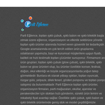
ışıklı gözlük...
ışıklı taç kalp...
ışıklı balon...
Parti Eğlence, toptan ışıklı çubuk, ışıklı balon ve ışıklı bileklik başta
glow bileklik çubuk ...
olmak üzere eğlence, organizasyon ve etkinlik sektörüne yönelik
toptan ışıklı ürünler alanında hizmet veren güvenilir bir tedarikçidir.
Google aramalarında en çok tercih edilen ürün gruplarına
ŞAKA İP SPREYİ ŞAKA
odaklanan yapımızla, bayi ve kurumsal müşterilere uygun fiyatlı,
...
kaliteli ve hızlı teslimatlı toptan çözümler sunuyoruz. Firmamızın a
ürün grupları; toptan ışıklı çubuk (glow çubuk), ışıklı bileklik, ışıklı
glow çubuk gözlük...
balon ve glow ürünleri olup, bu ürünler özellikle konser, festival,
düğün, okul etkinliği ve büyük organizasyonlarda yoğun talep
ışıklı taç hippi...
görmektedir. Bunlara ek olarak yılbaşı ışıkları, toptan oyuncak,
rüzgar gülü, yelpaze, dilek feneri, gösteri ponponu ve toptan ponp
ışıklı taç hippi par...
satışımız da bulunmaktadır. Parti Eğlence toptan ışıklı ürünler,
organizasyon firmaları, parti mağazaları, okullar, ajanslar ve
perakendeciler için stoktan hızlı gönderim, sürekli ürün temini ve
60 süs yılbaşı ağacı...
rekabetçi fiyat avantajı sağlar. Özellikle ışıklı çubuk, ışıklı balon ve
ışıklı bileklik ürünlerinde geniş stok ve model çeşitliliğimizle
ışıklı bileklik...