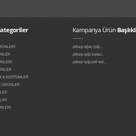
ategoriler
Kampanya Ürün
Başlıkl
ÜRÜNLERİ
yılbaşı ağaç ışığı...
RÜNLER
yılbaşı ışığı toptan...
ÜNLERİ
yılbaşı ışığı pilli led...
ÜNLER
R & KOSTÜMLER
K ÜRÜNLER
NLER
LAR
NLERİ