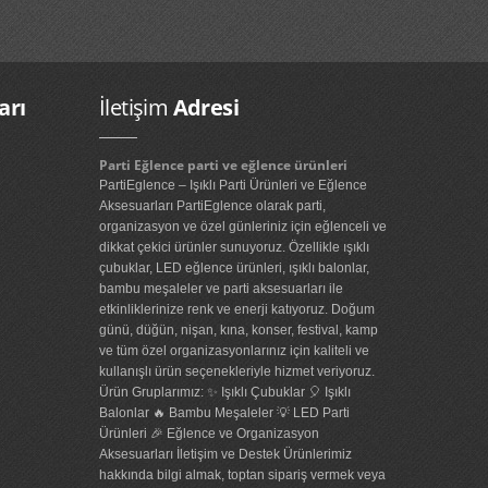
arı
İletişim
Adresi
Parti Eğlence parti ve eğlence ürünleri
PartiEglence – Işıklı Parti Ürünleri ve Eğlence
Aksesuarları PartiEglence olarak parti,
organizasyon ve özel günleriniz için eğlenceli ve
dikkat çekici ürünler sunuyoruz. Özellikle ışıklı
çubuklar, LED eğlence ürünleri, ışıklı balonlar,
bambu meşaleler ve parti aksesuarları ile
etkinliklerinize renk ve enerji katıyoruz. Doğum
günü, düğün, nişan, kına, konser, festival, kamp
ve tüm özel organizasyonlarınız için kaliteli ve
kullanışlı ürün seçenekleriyle hizmet veriyoruz.
Ürün Gruplarımız: ✨ Işıklı Çubuklar 🎈 Işıklı
Balonlar 🔥 Bambu Meşaleler 💡 LED Parti
Ürünleri 🎉 Eğlence ve Organizasyon
Aksesuarları İletişim ve Destek Ürünlerimiz
hakkında bilgi almak, toptan sipariş vermek veya