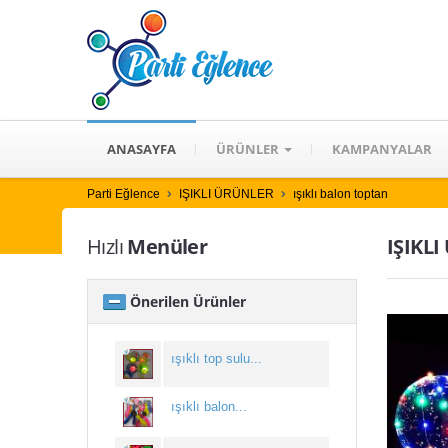
ANASAYFA
ÜRÜNLER
KAMPANYALAR
Parti Eğlence
IŞIKLI ÜRÜNLER
ışıklı balon toptan
Hızlı
Menüler
IŞIKLI
Önerilen Ürünler
ışıklı top sulu...
ışıklı balon...