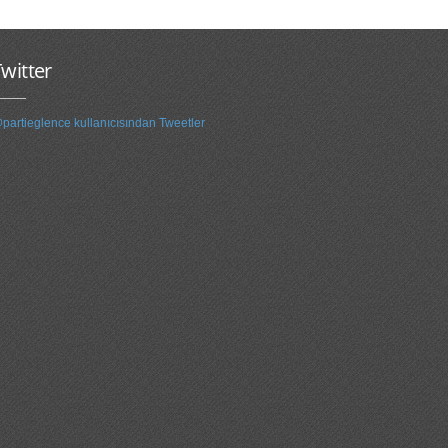
witter
partieglence kullanıcısından Tweetler