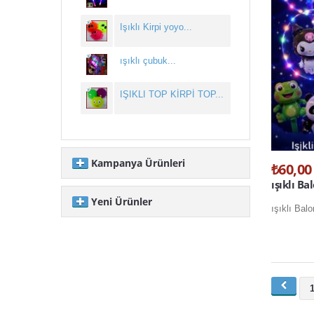
Işıklı Kirpi yoyo...
ışıklı çubuk...
IŞIKLI TOP KİRPİ TOP...
Kampanya Ürünleri
₺60,00
ışıklı Ba
Yeni Ürünler
yılbaşı ağaç ışığı...
ışıklı Bal
yılbaşı ışığı toptan...
STOK YOK...
yılbaşı ışığı pilli ...
şeytan boynuzu...
90 cm yılbaşı ağacı ...