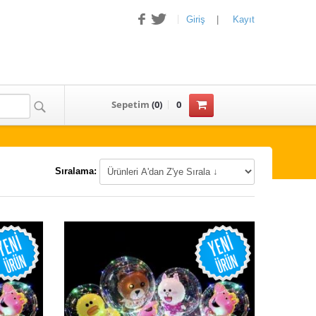
Giriş
|
Kayıt
Sepetim
(
0
)
0
Sıralama: