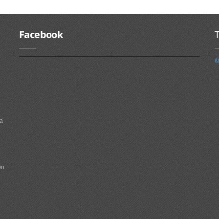
Facebook
T
@
na
on