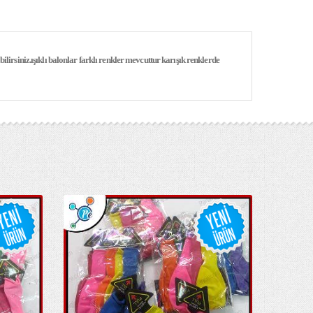
ilirsiniz.ışıklı balonlar farklı renkler mevcuttur karışık renklerde