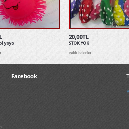
L
20,00TL
rpi yoyo
STOK YOK
r
ışıklı balonlar
Facebook
T
@
na