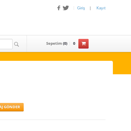
Giriş
|
Kayıt
Sepetim
(
0
)
0