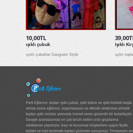
10,00TL
39,00T
ışıklı çubuk
Işıklı Ki
ışıklı çubuklar Gangnam Style
ışıklı topla
Parti Eğlence, toptan ışıklı çubuk, ışıklı balon ve ışıklı bileklik başta
olmak üzere eğlence, organizasyon ve etkinlik sektörüne yönelik
toptan ışıklı ürünler alanında hizmet veren güvenilir bir tedarikçidir.
Google aramalarında en çok tercih edilen ürün gruplarına
odaklanan yapımızla, bayi ve kurumsal müşterilere uygun fiyatlı,
kaliteli ve hızlı teslimatlı toptan çözümler sunuyoruz. Firmamızın a