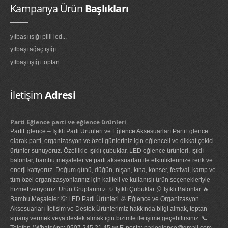
Kampanya Ürün
Başlıkları
yılbaşı ışığı pilli led...
yılbaşı ağaç ışığı...
yılbaşı ışığı toptan...
İletişim
Adresi
Parti Eğlence parti ve eğlence ürünleri
PartiEglence – Işıklı Parti Ürünleri ve Eğlence Aksesuarları PartiEglence
olarak parti, organizasyon ve özel günleriniz için eğlenceli ve dikkat çekici
ürünler sunuyoruz. Özellikle ışıklı çubuklar, LED eğlence ürünleri, ışıklı
balonlar, bambu meşaleler ve parti aksesuarları ile etkinliklerinize renk ve
enerji katıyoruz. Doğum günü, düğün, nişan, kına, konser, festival, kamp ve
tüm özel organizasyonlarınız için kaliteli ve kullanışlı ürün seçenekleriyle
hizmet veriyoruz. Ürün Gruplarımız: ✨ Işıklı Çubuklar 🎈 Işıklı Balonlar 🔥
Bambu Meşaleler 💡 LED Parti Ürünleri 🎉 Eğlence ve Organizasyon
Aksesuarları İletişim ve Destek Ürünlerimiz hakkında bilgi almak, toptan
sipariş vermek veya destek almak için bizimle iletişime geçebilirsiniz. 📞
Telefon / WhatsApp: 0507 245 21 45 📧 E-posta: parieglence@gmail.com