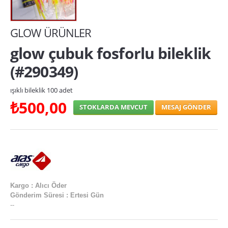
yılbaşı kardan adamlar
GLOW ÜRÜNLER
Yılbaşı Kostümleri
glow çubuk fosforlu bileklik
Yılbaşı Maskeleri
(#290349)
yılbaşı sulu kar küresi
Yılbaşı Şapkaları
ışıklı bileklik 100 adet
₺500,00
STOKLARDA MEVCUT
Yılbaşı Taçları
yılbaşı topu
IŞIKLI ÜRÜNLER
bambu meşale toptan
Kargo : Alıcı Öder
gösteri ponponu
Gönderim Süresi : Ertesi Gün
--
ışıklı bağcık
ışıklı balon toptan