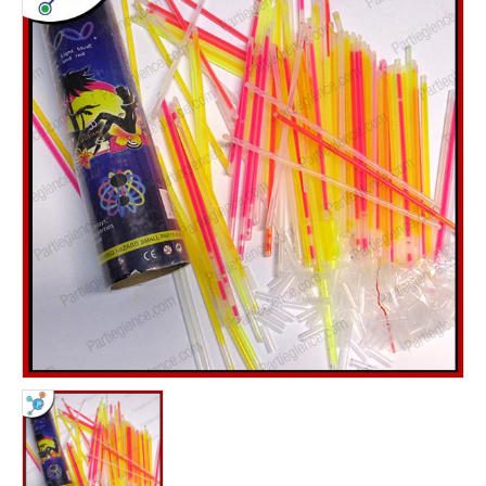
noel ışığı
Yılbaşı Ağacı Süsleri
yılbaşı ağacı toptan
Yılbaşı Ağaçları
Yılbaşı Aksesuarları
yılbaşı balonu
yılbaşı çorapları & çuvalı
yılbaşı dekor süsleri
Yılbaşı Gözlükleri
yılbaşı hediyelik eşyalar
yılbaşı ışığı
Yılbaşı Işıkları
yılbaşı kar tanesi