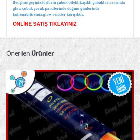
iletişime geçiniz.fosforlu çubuk bileklik.ışıklı çubuklar arasında
ışıklı tabanca
glow çubuk çocuk partilerinde doğum günlerinde
kullanabilirsiniz.glow renkler karışıktır.
Işıklı Taçlar
ONLİNE SATIŞ TIKLAYINIZ
ışıklı tef
kullan at yağmurluk toptan
Önerilen
Ürünler
PARTİ ÜRÜNLERİ
arı kanadı
Kapı Duvar Süsleri
Parti Balonları
Parti Bardakları
Parti Fenerleri
Parti Gözlükleri
Parti Kanatları