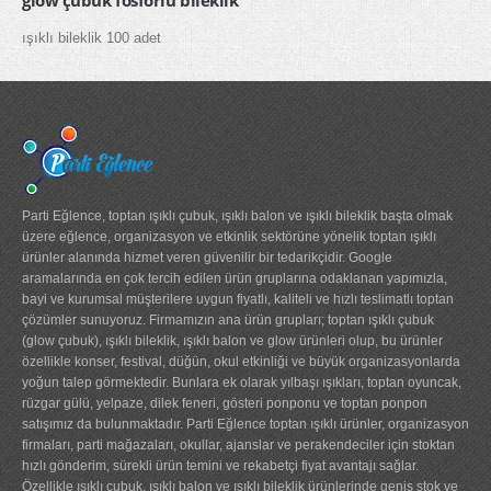
glow çubuk fosforlu bileklik
ışıklı bileklik 100 adet
Parti Eğlence, toptan ışıklı çubuk, ışıklı balon ve ışıklı bileklik başta olmak
üzere eğlence, organizasyon ve etkinlik sektörüne yönelik toptan ışıklı
ürünler alanında hizmet veren güvenilir bir tedarikçidir. Google
aramalarında en çok tercih edilen ürün gruplarına odaklanan yapımızla,
bayi ve kurumsal müşterilere uygun fiyatlı, kaliteli ve hızlı teslimatlı toptan
çözümler sunuyoruz. Firmamızın ana ürün grupları; toptan ışıklı çubuk
(glow çubuk), ışıklı bileklik, ışıklı balon ve glow ürünleri olup, bu ürünler
özellikle konser, festival, düğün, okul etkinliği ve büyük organizasyonlarda
yoğun talep görmektedir. Bunlara ek olarak yılbaşı ışıkları, toptan oyuncak,
rüzgar gülü, yelpaze, dilek feneri, gösteri ponponu ve toptan ponpon
satışımız da bulunmaktadır. Parti Eğlence toptan ışıklı ürünler, organizasyon
firmaları, parti mağazaları, okullar, ajanslar ve perakendeciler için stoktan
hızlı gönderim, sürekli ürün temini ve rekabetçi fiyat avantajı sağlar.
Özellikle ışıklı çubuk, ışıklı balon ve ışıklı bileklik ürünlerinde geniş stok ve