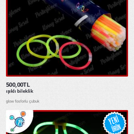
glow gözlük
glow kolye
glow taç
MASKELER & KOSTÜMLER
Kostümler
Maskeler
Şapkalar
500,00TL
ışıklı bileklik
HEDİYELİK ÜRÜNLER
glow fosforlu çubuk
Diğer Hediyelik Ürünler
Hediye Kutuları
Hediye Torbaları