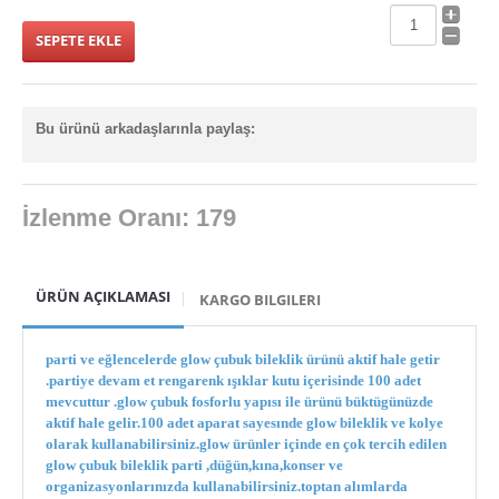
Işıklı Balonlar
ışıklı bileklik
ışıklı bileklikler
Bu ürünü arkadaşlarınla paylaş:
ışıklı çubuk toptan
Işıklı Çubuklar
İzlenme Oranı: 179
ışıklı dekor & promosyon ürünler
ışıklı gözlükler
ÜRÜN AÇIKLAMASI
KARGO BILGILERI
ışıklı kılıç
Işıklı Kirpi Yoyo & Toplar
parti ve eğlencelerde glow çubuk bileklik ürünü aktif hale getir
.partiye devam et rengarenk ışıklar kutu içerisinde 100 adet
ışıklı kravat
mevcuttur .glow çubuk fosforlu yapısı ile ürünü büktügünüzde
aktif hale gelir.100 adet aparat sayesınde glow bileklik ve kolye
ışıklı pervane
olarak kullanabilirsiniz.glow ürünler içinde en çok tercih edilen
glow çubuk bileklik parti ,düğün,kına,konser ve
ışıklı sapan
organizasyonlarınızda kullanabilirsiniz.toptan alımlarda