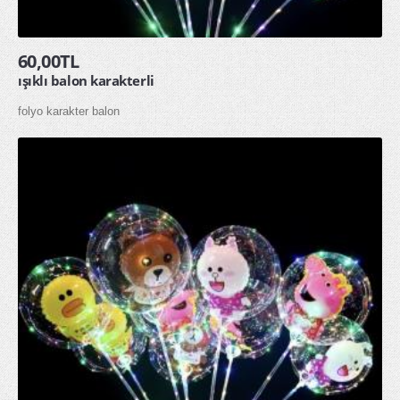
HAKKIMIZDA
60,00TL
İLETİŞİM
ışıklı balon karakterli
folyo karakter balon