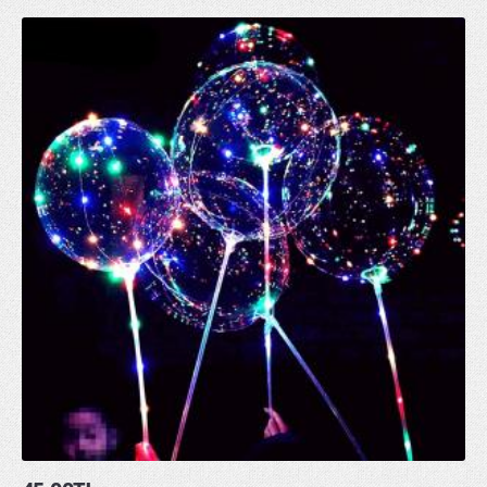
Parti Kürdanları
Parti Mumları
Parti Tabakları
Parti Taçları
Peçeteler
pon pon ponpon gösteri ponponu
uğur böceği kanadı
GLOW ÜRÜNLER
glow bardak
glow bileklik
glow buz
glow çubuk