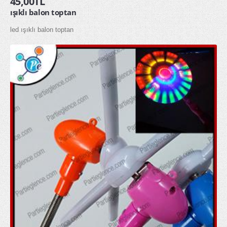
45,00TL
ışıklı balon toptan
glow gözlük
led ışıklı balon toptan
glow kolye
glow taç
MASKELER & KOSTÜMLER
Kostümler
Maskeler
Şapkalar
HEDİYELİK ÜRÜNLER
Diğer Hediyelik Ürünler
Hediye Kutuları
Hediye Torbaları