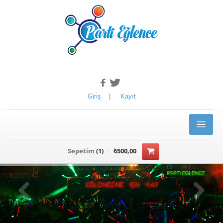
Giriş
|
Kayıt
ANASAYFA
Sepetim
(
1
)
₺500,00
ÜRÜNLER
YILBAŞI ÜRÜNLERİ
Kotyon Set