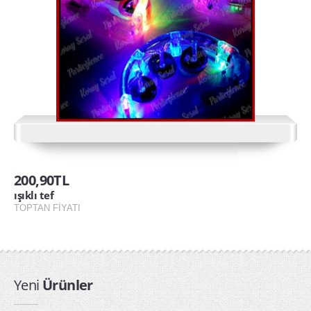
ışıklı tabanca
Işıklı Taçlar
ışıklı tef
kullan at yağmurluk toptan
PARTİ ÜRÜNLERİ
arı kanadı
200,90TL
Kapı Duvar Süsleri
ışıklı tef
Parti Balonları
TOPTAN FİYATI
Parti Bardakları
Parti Fenerleri
Parti Gözlükleri
Yeni
Ürünler
Parti Kanatları