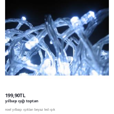
199,90TL
yılbaşı ışığı toptan
noel yılbaşı ışıkları beyaz led ışık