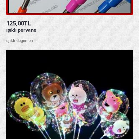
toptan yağmurluk
ÖZEL GÜNLER
125,00TL
ışıklı pervane
Doğum Günü
ışıklı degirmen
Sevgililer Günü
OYUNCAKLAR
ÇOCUK HAVUZU ŞİŞME ÇOCUK HAVUZU
SQUİSHY TOPTAN SUKUŞİ
ŞAKA ÜRÜNLERİ
KAMPANYALAR
YENİ ÜRÜNLER