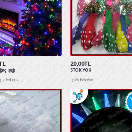
TL
20,00TL
ğaç ışığı
STOK YOK
şık led ışık
ışıklı balonlar