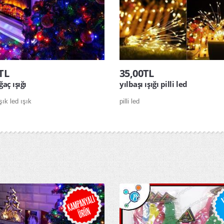
TL
35,00TL
ğaç ışığı
yılbaşı ışığı pilli led
şık led ışık
pilli led