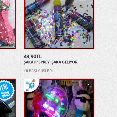
49,90TL
ŞAKA İP SPREYİ ŞAKA GELİYOR
YILBAŞI SÜSLERİ