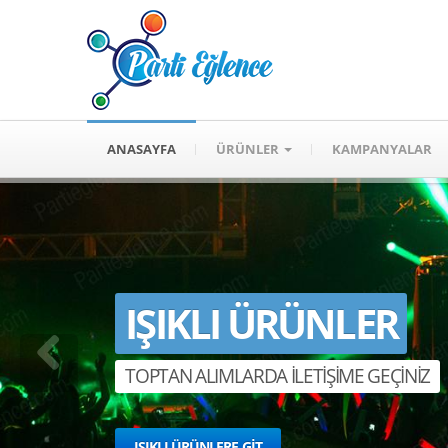
ANASAYFA
ÜRÜNLER
KAMPANYALAR
IŞIKLI ÜRÜNLER
TOPTAN ALIMLARDA İLETİŞİME GEÇİNİZ
IŞIKLI ÜRÜNLERE GİT