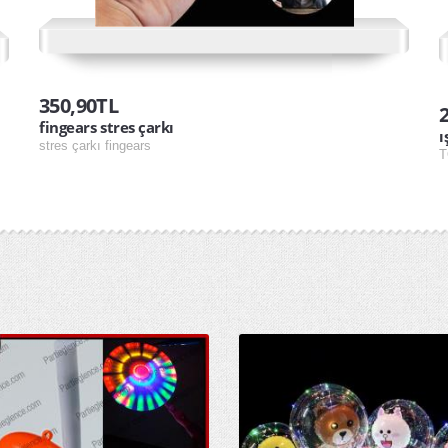
350,90TL
fingears stres çarkı
ı
stres çarkı fingears
T