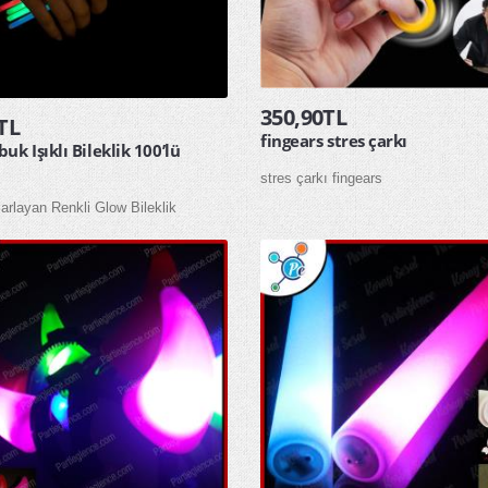
350,90TL
TL
fingears stres çarkı
uk Işıklı Bileklik 100’lü
stres çarkı fingears
Parlayan Renkli Glow Bileklik