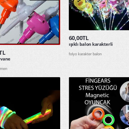
60,00TL
ışıklı balon karakterli
TL
folyo karakter balon
ervane
irmen