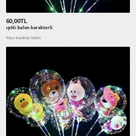
HAKKIMIZDA
60,00TL
İLETİŞİM
ışıklı balon karakterli
folyo karakter balon