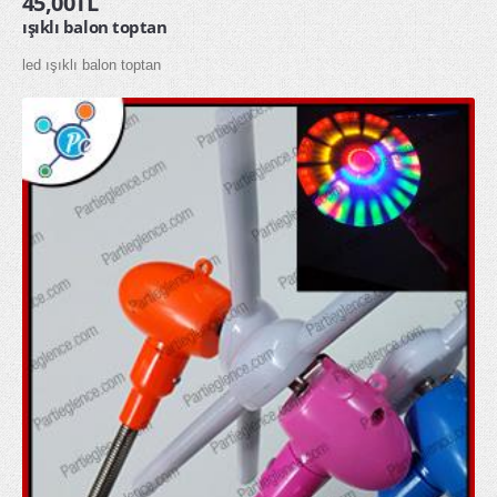
45,00TL
ışıklı balon toptan
glow gözlük
led ışıklı balon toptan
glow kolye
glow taç
MASKELER & KOSTÜMLER
Kostümler
Maskeler
Şapkalar
HEDİYELİK ÜRÜNLER
Diğer Hediyelik Ürünler
Hediye Kutuları
Hediye Torbaları