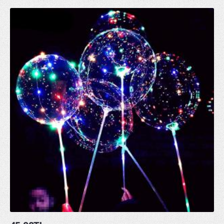
Parti Kürdanları
Parti Mumları
Parti Tabakları
Parti Taçları
Peçeteler
pon pon ponpon gösteri ponponu
uğur böceği kanadı
GLOW ÜRÜNLER
glow bardak
glow bileklik
glow buz
glow çubuk