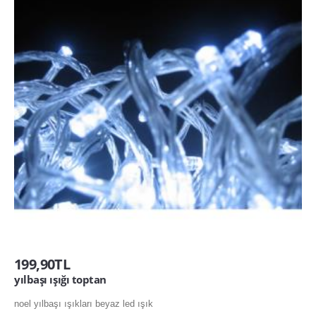
199,90TL
yılbaşı ışığı toptan
noel yılbaşı ışıkları beyaz led ışık