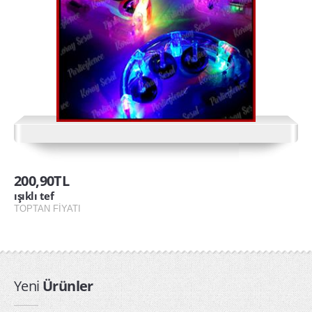
ışıklı tabanca
Işıklı Taçlar
ışıklı tef
kullan at yağmurluk toptan
PARTİ ÜRÜNLERİ
arı kanadı
200,90TL
Kapı Duvar Süsleri
ışıklı tef
Parti Balonları
TOPTAN FİYATI
Parti Bardakları
Parti Fenerleri
Parti Gözlükleri
Yeni
Ürünler
Parti Kanatları