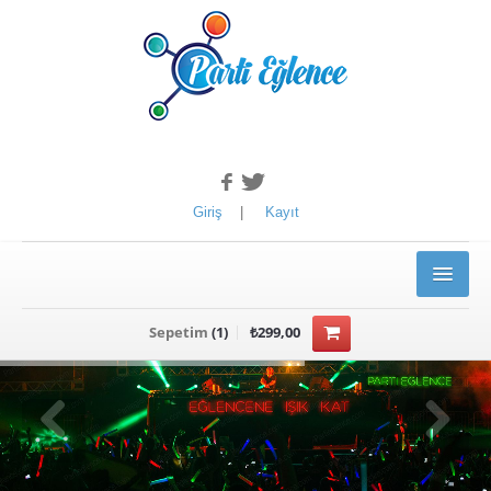
Giriş
|
Kayıt
ANASAYFA
Sepetim
(
1
)
₺299,00
ÜRÜNLER
YILBAŞI ÜRÜNLERİ
Kotyon Set