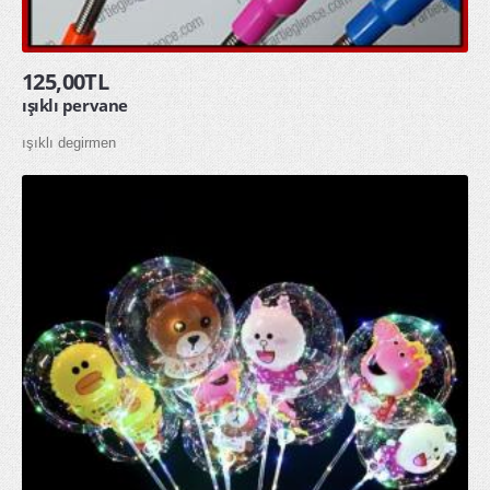
toptan yağmurluk
ÖZEL GÜNLER
125,00TL
ışıklı pervane
Doğum Günü
ışıklı degirmen
Sevgililer Günü
OYUNCAKLAR
ÇOCUK HAVUZU ŞİŞME ÇOCUK HAVUZU
SQUİSHY TOPTAN SUKUŞİ
ŞAKA ÜRÜNLERİ
KAMPANYALAR
YENİ ÜRÜNLER